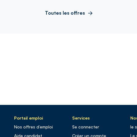
Toutes les offres
Portail emploi
Services
Nos
Nos offres d’emploi
Se connecter
le 
Aide candidat
Créer un compte
Le 