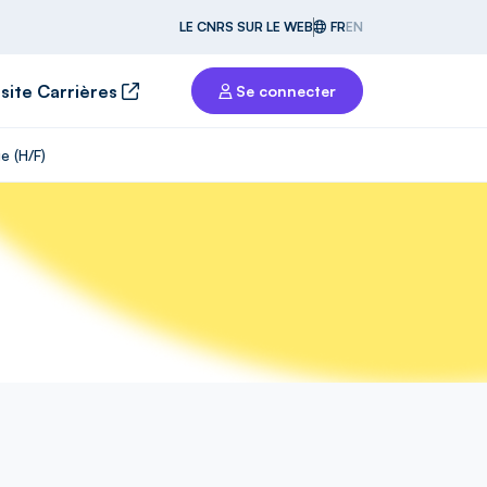
LE CNRS SUR LE WEB
FR
EN
 site Carrières
Se connecter
e (H/F)