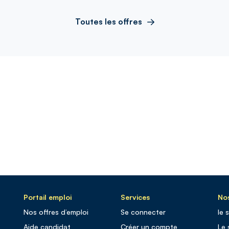
Toutes les offres
Portail emploi
Services
Nos
Nos offres d’emploi
Se connecter
le 
Aide candidat
Créer un compte
Le 