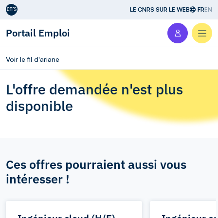
Aller au contenu
LE CNRS SUR LE WEB
FR
EN
Portail Emploi
Men
Voir le fil d'ariane
L'offre demandée n'est plus
disponible
Ces offres pourraient aussi vous
intéresser !