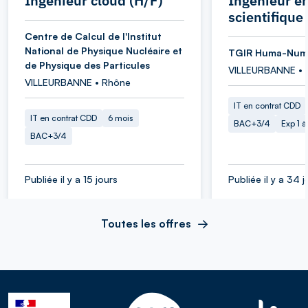
Ingénieur cloud (H/F)
Ingénieur en
scientifique
Centre de Calcul de l'Institut
National de Physique Nucléaire et
TGIR Huma-Num
de Physique des Particules
VILLEURBANNE • 
VILLEURBANNE • Rhône
IT en contrat CDD
IT en contrat CDD
6 mois
BAC+3/4
Exp 1 
BAC+3/4
Publiée il y a 15 jours
Publiée il y a 34 j
Toutes les offres