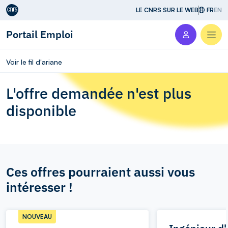
Aller au contenu
LE CNRS SUR LE WEB
FR
EN
Portail Emploi
Men
Voir le fil d'ariane
L'offre demandée n'est plus
disponible
Ces offres pourraient aussi vous
intéresser !
NOUVEAU