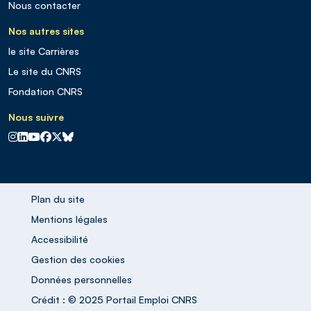
Nous contacter
Nos autres sites
le site Carrières
Le site du CNRS
Fondation CNRS
Nous suivre
CNRS sur Instagram
CNRS sur Linkedin
CNRS sur Youtube
CNRS sur Facebook
CNRS sur X
CNRS sur Blus sky
Plan du site
Mentions légales
Accessibilité
Gestion des cookies
Données personnelles
Crédit : © 2025 Portail Emploi CNRS