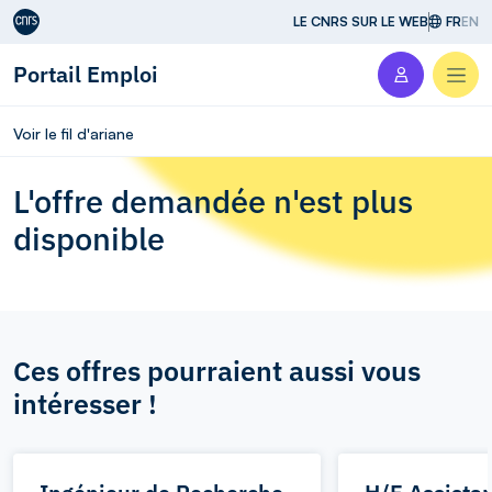
Aller au contenu
LE CNRS SUR LE WEB
FR
EN
Portail Emploi
Men
Voir le fil d'ariane
L'offre demandée n'est plus
disponible
Ces offres pourraient aussi vous
intéresser !