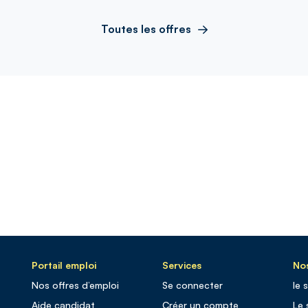
Toutes les offres
Portail emploi
Services
Nos
Nos offres d’emploi
Se connecter
le 
Aide candidat
Créer un compte
Le 