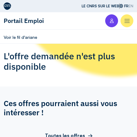
Aller au contenu
LE CNRS SUR LE WEB
FR
EN
Portail Emploi
Men
Voir le fil d'ariane
L'offre demandée n'est plus
disponible
Ces offres pourraient aussi vous
intéresser !
Toutes les offres