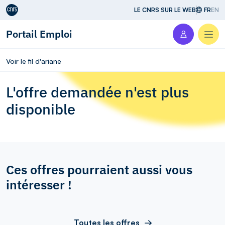
Aller au contenu
LE CNRS SUR LE WEB
FR
EN
Portail Emploi
Men
Voir le fil d'ariane
L'offre demandée n'est plus
disponible
Ces offres pourraient aussi vous
intéresser !
Toutes les offres