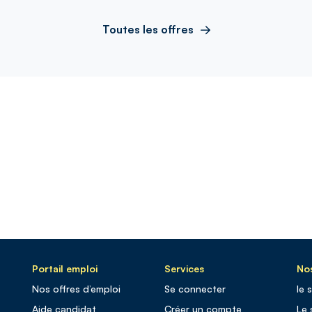
Toutes les offres
Portail emploi
Services
Nos
Nos offres d’emploi
Se connecter
le 
Aide candidat
Créer un compte
Le 