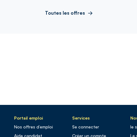
Toutes les offres
Portail emploi
Services
Nos
Nos offres d’emploi
Se connecter
le 
Aide candidat
Créer un compte
Le 