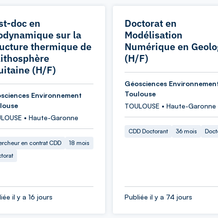
st-doc en
Doctorat en
odynamique sur la
Modélisation
ructure thermique de
Numérique en Geolo
 lithosphère
(H/F)
uitaine (H/F)
Géosciences Environnemen
Toulouse
sciences Environnement
louse
TOULOUSE • Haute-Garonne
LOUSE • Haute-Garonne
CDD Doctorant
36 mois
Doct
rcheur en contrat CDD
18 mois
torat
iée il y a 16 jours
Publiée il y a 74 jours