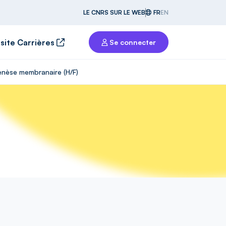
LE CNRS SUR LE WEB
FR
EN
 site Carrières
Se connecter
genèse membranaire (H/F)