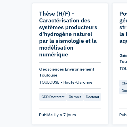
Thèse (H/F) -
Po
Caractérisation des
gé
systèmes producteurs
st
d'hydrogène naturel
la
par la sismologie et la
aq
modélisation
numérique
Géo
Tou
TOU
Géosciences Environnement
Toulouse
TOULOUSE • Haute-Garonne
Che
Doc
CDD Doctorant
36 mois
Doctorat
Publiée il y a 7 jours
Publ