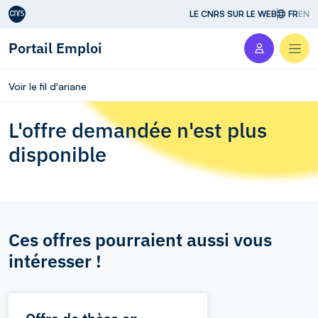
Aller au contenu
LE CNRS SUR LE WEB
FR
EN
Portail Emploi
Men
Voir le fil d'ariane
L'offre demandée n'est plus
disponible
Ces offres pourraient aussi vous
intéresser !