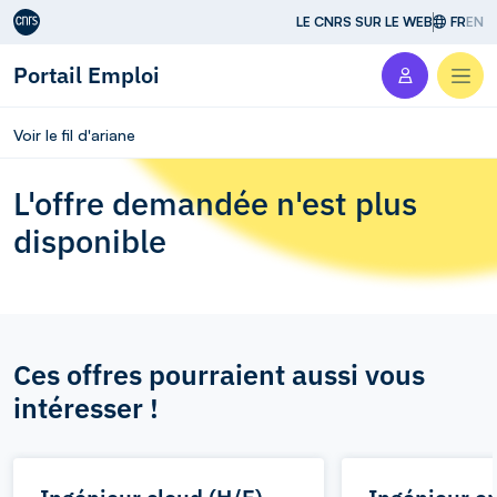
Aller au contenu
LE CNRS SUR LE WEB
FR
EN
Portail Emploi
Men
Voir le fil d'ariane
L'offre demandée n'est plus
disponible
Ces offres pourraient aussi vous
intéresser !