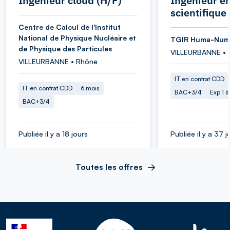
Ingénieur cloud (H/F)
Ingénieur en
scientifique
Centre de Calcul de l'Institut
National de Physique Nucléaire et
TGIR Huma-Num
de Physique des Particules
VILLEURBANNE • 
VILLEURBANNE • Rhône
IT en contrat CDD
IT en contrat CDD
6 mois
BAC+3/4
Exp 1 
BAC+3/4
Publiée il y a 18 jours
Publiée il y a 37 j
Toutes les offres