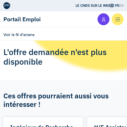
Aller au contenu
LE CNRS SUR LE WEB
FR
EN
Portail Emploi
Men
Voir le fil d'ariane
L'offre demandée n'est plus
disponible
Ces offres pourraient aussi vous
intéresser !