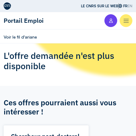
Aller au contenu
LE CNRS SUR LE WEB
FR
EN
Portail Emploi
Men
Voir le fil d'ariane
L'offre demandée n'est plus
disponible
Ces offres pourraient aussi vous
intéresser !