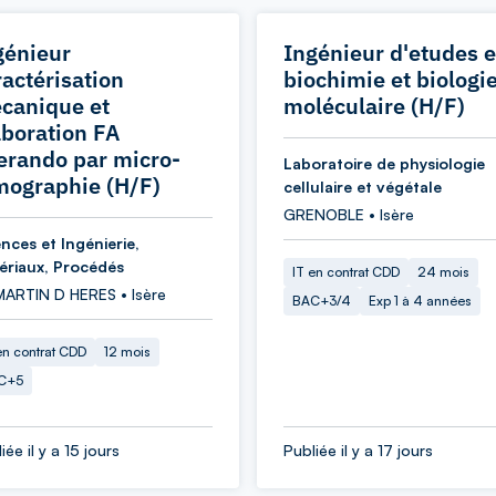
génieur
Ingénieur d'etudes 
ractérisation
biochimie et biologi
canique et
moléculaire (H/F)
aboration FA
erando par micro-
Laboratoire de physiologie
mographie (H/F)
cellulaire et végétale
GRENOBLE • Isère
nces et Ingénierie,
ériaux, Procédés
IT en contrat CDD
24 mois
MARTIN D HERES • Isère
BAC+3/4
Exp 1 à 4 années
en contrat CDD
12 mois
C+5
iée il y a 15 jours
Publiée il y a 17 jours