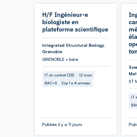
H/F Ingénieur-e
In
biologiste en
ca
plateforme scientifique
mé
él
op
Integrated Structural Biology,
to
Grenoble
GRENOBLE • Isère
Scie
Mat
IT en contrat CDD
12 mois
ST 
BAC+5
Exp 1 à 4 années
IT 
BA
Publiée il y a 11 jours
Publ