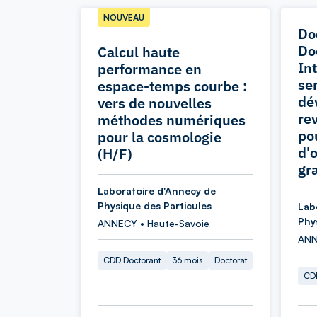
NOUVEAU
Do
Do
Calcul haute
In
performance en
sen
espace-temps courbe :
dé
vers de nouvelles
re
méthodes numériques
po
pour la cosmologie
d'
(H/F)
gr
Laboratoire d'Annecy de
Physique des Particules
Lab
Phy
ANNECY • Haute-Savoie
ANN
CDD Doctorant
36 mois
Doctorat
CDD