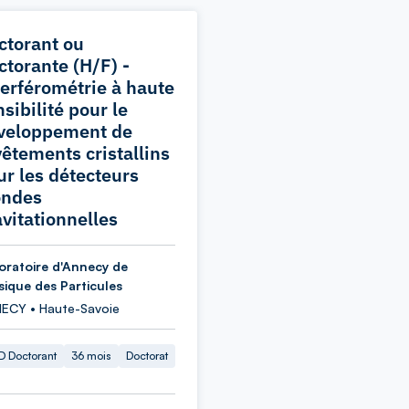
ctorant ou
ctorante (H/F) -
terférométrie à haute
sibilité pour le
veloppement de
vêtements cristallins
ur les détecteurs
ondes
avitationnelles
oratoire d'Annecy de
sique des Particules
ECY • Haute-Savoie
 Doctorant
36 mois
Doctorat