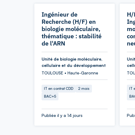
Ingénieur de
H/
Recherche (H/F) en
In
biologie moléculaire,
mo
thématique : stabilité
co
de l'ARN
ne
Unité de biologie moléculaire,
Unit
cellulaire et du développement
cel
TOULOUSE • Haute-Garonne
TOU
IT en contrat CDD
2 mois
IT 
BAC+5
BA
Publiée il y a 14 jours
Publ