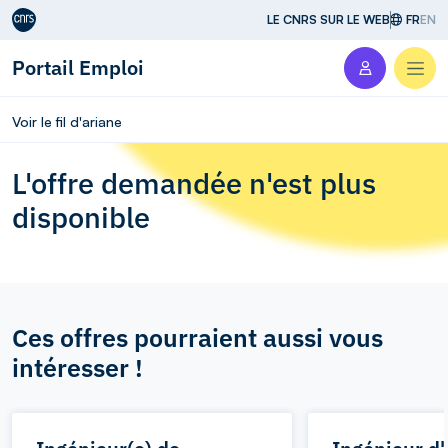
Aller au contenu
LE CNRS SUR LE WEB
FR
EN
Portail Emploi
Men
Voir le fil d'ariane
L'offre demandée n'est plus
disponible
Ces offres pourraient aussi vous
intéresser !