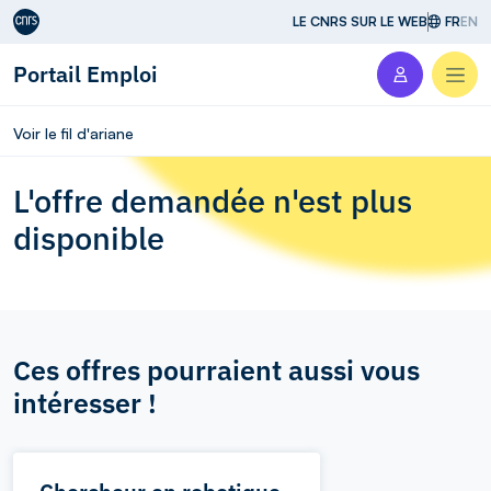
Aller au contenu
LE CNRS SUR LE WEB
FR
EN
Portail Emploi
Men
Voir le fil d'ariane
L'offre demandée n'est plus
disponible
Ces offres pourraient aussi vous
intéresser !