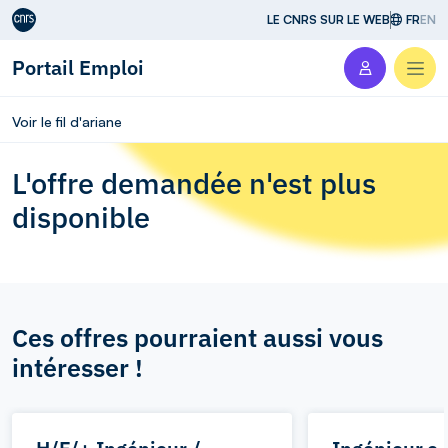
Aller au contenu
LE CNRS SUR LE WEB
FR
EN
Portail Emploi
Men
Voir le fil d'ariane
L'offre demandée n'est plus
disponible
Ces offres pourraient aussi vous
intéresser !