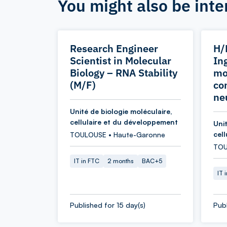
You might also be inte
Research Engineer
H/
Scientist in Molecular
In
Biology – RNA Stability
mo
(M/F)
co
ne
Unité de biologie moléculaire,
cellulaire et du développement
Unit
cel
TOULOUSE • Haute-Garonne
TOU
IT in FTC
2 months
BAC+5
IT 
Published for 15 day(s)
Publ