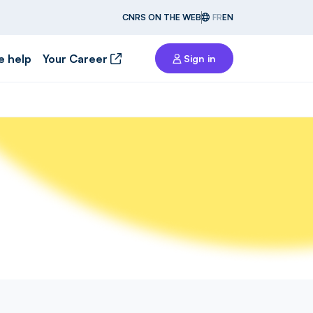
CNRS ON THE WEB
FR
EN
e help
Your Career
Sign in