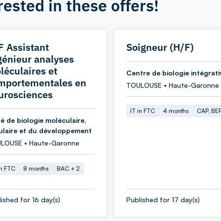
rested in these offers!
F Assistant
Soigneur (H/F)
génieur analyses
léculaires et
Centre de biologie intégrati
mportementales en
TOULOUSE • Haute-Garonne
urosciences
IT in FTC
4 months
CAP, BE
é de biologie moléculaire,
lulaire et du développement
LOUSE • Haute-Garonne
in FTC
8 months
BAC + 2
ished for 16 day(s)
Published for 17 day(s)