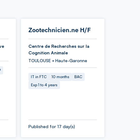
Zootechnicien.ne H/F
ve
Centre de Recherches sur la
Cognition Animale
TOULOUSE • Haute-Garonne
P
IT in FTC
10 months
BAC
Exp 1 to 4 years
Published for 17 day(s)