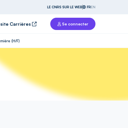
LE CNRS SUR LE WEB
FR
EN
 site Carrières
Se connecter
mière (H/F)