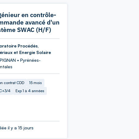
génieur en contrôle-
mmande avancé d'un
stème SWAC (H/F)
oratoire Procédés,
ériaux et Energie Solaire
PIGNAN • Pyrénées-
ntales
en contrat CDD
15 mois
C+3/4
Exp 1 à 4 années
iée il y a 15 jours