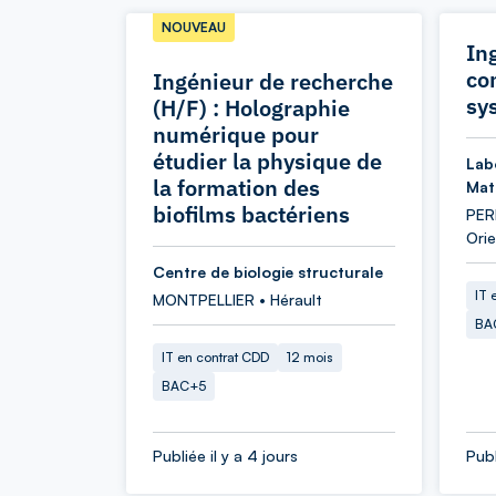
NOUVEAU
In
co
Ingénieur de recherche
sy
(H/F) : Holographie
numérique pour
étudier la physique de
Lab
la formation des
Mat
biofilms bactériens
PER
Orie
Centre de biologie structurale
IT 
MONTPELLIER • Hérault
BA
IT en contrat CDD
12 mois
BAC+5
Publiée il y a 4 jours
Publ