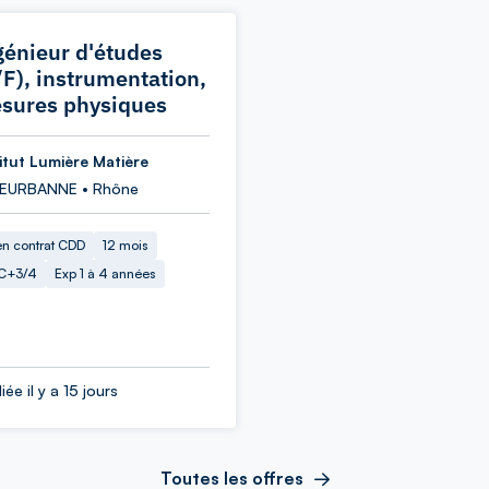
génieur d'études
/F), instrumentation,
sures physiques
titut Lumière Matière
LEURBANNE • Rhône
en contrat CDD
12 mois
C+3/4
Exp 1 à 4 années
iée il y a 15 jours
Toutes les offres