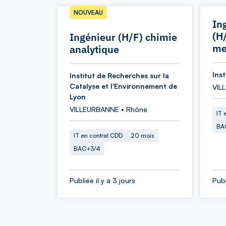
NOUVEAU
In
(H
Ingénieur (H/F) chimie
me
analytique
Ins
Institut de Recherches sur la
Catalyse et l'Environnement de
VIL
Lyon
VILLEURBANNE • Rhône
IT 
BA
IT en contrat CDD
20 mois
BAC+3/4
Publiée il y a 3 jours
Publ