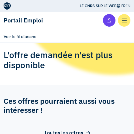
Aller au contenu
LE CNRS SUR LE WEB
FR
EN
Portail Emploi
Men
Voir le fil d'ariane
L'offre demandée n'est plus
disponible
Ces offres pourraient aussi vous
intéresser !
Toutes les offres