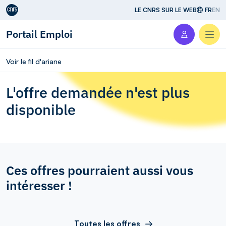
Aller au contenu
LE CNRS SUR LE WEB
FR
EN
Portail Emploi
Men
Voir le fil d'ariane
L'offre demandée n'est plus
disponible
Ces offres pourraient aussi vous
intéresser !
Toutes les offres