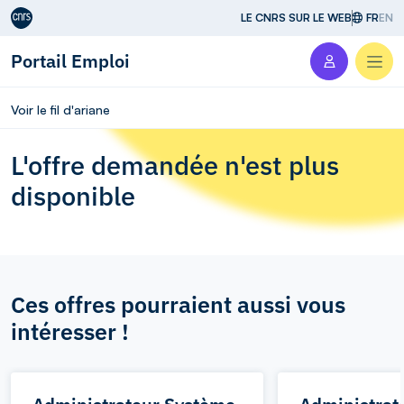
Aller au contenu
LE CNRS SUR LE WEB
FR
EN
Portail Emploi
Men
Voir le fil d'ariane
L'offre demandée n'est plus
disponible
Ces offres pourraient aussi vous
intéresser !