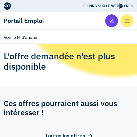
Aller au contenu
LE CNRS SUR LE WEB
FR
EN
Portail Emploi
Men
Voir le fil d'ariane
L'offre demandée n'est plus
disponible
Ces offres pourraient aussi vous
intéresser !
Toutes les offres