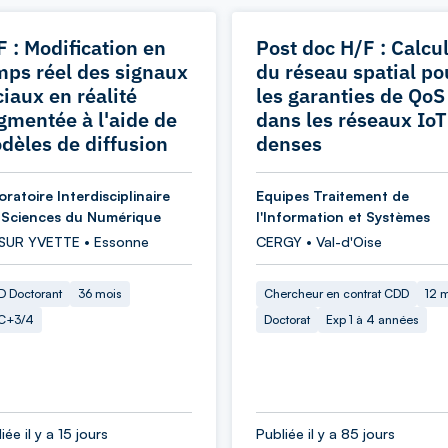
F : Modification en
Post doc H/F : Calcu
mps réel des signaux
du réseau spatial po
ciaux en réalité
les garanties de QoS
gmentée à l'aide de
dans les réseaux IoT
dèles de diffusion
denses
ratoire Interdisciplinaire
Equipes Traitement de
 Sciences du Numérique
l'Information et Systèmes
 SUR YVETTE • Essonne
CERGY • Val-d'Oise
 Doctorant
36 mois
Chercheur en contrat CDD
12 
C+3/4
Doctorat
Exp 1 à 4 années
iée il y a 15 jours
Publiée il y a 85 jours