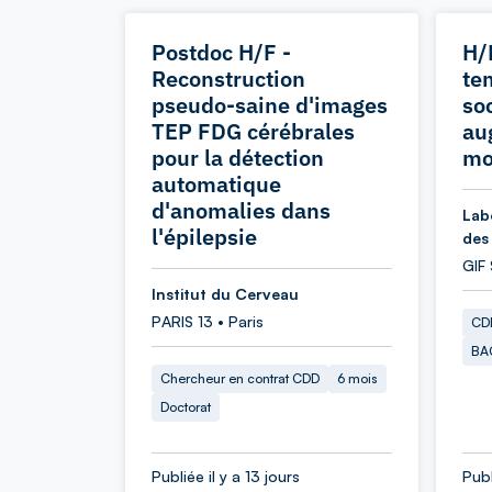
Postdoc H/F -
H/
Reconstruction
te
pseudo-saine d'images
so
TEP FDG cérébrales
au
pour la détection
mo
automatique
d'anomalies dans
Labo
l'épilepsie
des
GIF
Institut du Cerveau
PARIS 13 • Paris
CDD
BA
Chercheur en contrat CDD
6 mois
Doctorat
Publiée il y a 13 jours
Publ