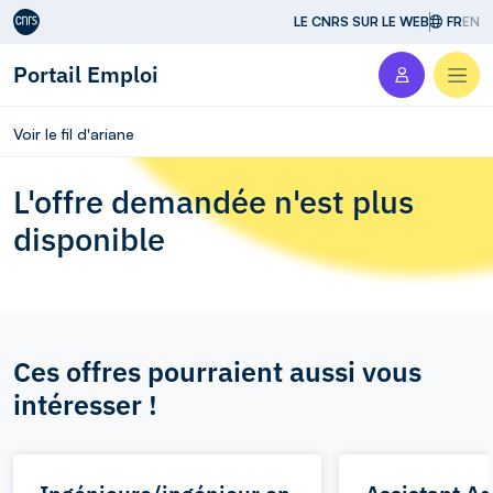
Aller au contenu
LE CNRS SUR LE WEB
FR
EN
Portail Emploi
Men
Voir le fil d'ariane
L'offre demandée n'est plus
disponible
Ces offres pourraient aussi vous
intéresser !