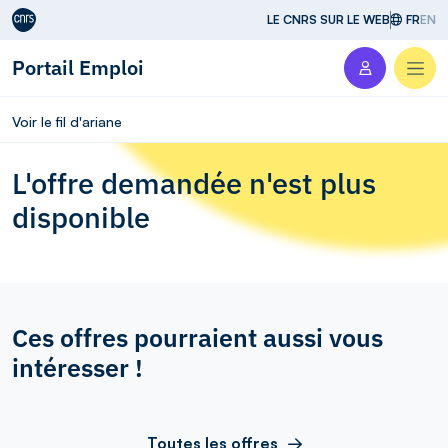
Aller au contenu
LE CNRS SUR LE WEB
FR
EN
Portail Emploi
Men
Voir le fil d'ariane
L'offre demandée n'est plus
disponible
Ces offres pourraient aussi vous
intéresser !
Toutes les offres