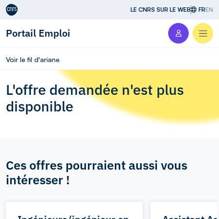
Aller au contenu
LE CNRS SUR LE WEB
FR
EN
Portail Emploi
Men
Voir le fil d'ariane
L'offre demandée n'est plus
disponible
Ces offres pourraient aussi vous
intéresser !