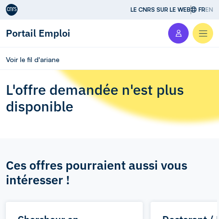
Aller au contenu
LE CNRS SUR LE WEB
FR
EN
Portail Emploi
Men
Voir le fil d'ariane
L'offre demandée n'est plus
disponible
Ces offres pourraient aussi vous
intéresser !