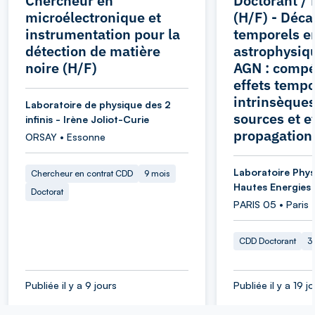
Chercheur en
Doctorant / 
microélectronique et
(H/F) - Déca
instrumentation pour la
temporels e
détection de matière
astrophysiqu
noire (H/F)
AGN : compét
effets tempo
intrinsèque
Laboratoire de physique des 2
sources et e
infinis - Irène Joliot-Curie
propagation
ORSAY • Essonne
Laboratoire Phys
Chercheur en contrat CDD
9 mois
Hautes Energies
Doctorat
PARIS 05 • Paris
CDD Doctorant
3
Publiée il y a 9 jours
Publiée il y a 19 j