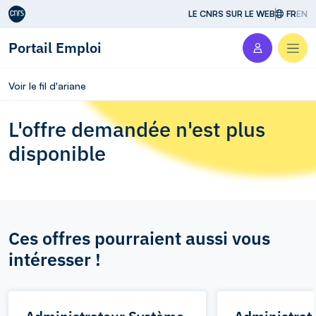
Aller au contenu
LE CNRS SUR LE WEB
FR
EN
Portail Emploi
Men
Voir le fil d'ariane
L'offre demandée n'est plus
disponible
Ces offres pourraient aussi vous
intéresser !