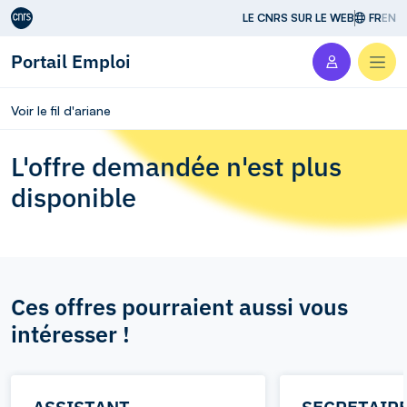
Aller au contenu
LE CNRS SUR LE WEB
FR
EN
Portail Emploi
Men
Voir le fil d'ariane
L'offre demandée n'est plus
disponible
Ces offres pourraient aussi vous
intéresser !