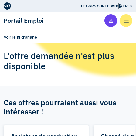
Aller au contenu
LE CNRS SUR LE WEB
FR
EN
Portail Emploi
Men
Voir le fil d'ariane
L'offre demandée n'est plus
disponible
Ces offres pourraient aussi vous
intéresser !