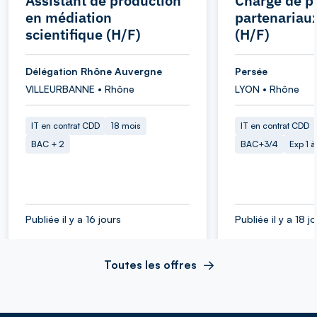
Assistant de production
Chargé de pr
en médiation
partenariau
scientifique (H/F)
(H/F)
Délégation Rhône Auvergne
Persée
VILLEURBANNE • Rhône
LYON • Rhône
IT en contrat CDD
18 mois
IT en contrat CDD
BAC + 2
BAC+3/4
Exp 1 
Publiée il y a 16 jours
Publiée il y a 18 j
Toutes les offres