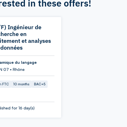
rested in these offers!
/F) Ingénieur de
cherche en
aitement et analyses
 données
amique du langage
N 07 • Rhône
in FTC
10 months
BAC+5
ished for 16 day(s)