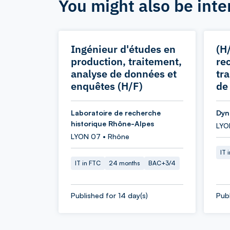
You might also be inte
Ingénieur d'études en
(H
production, traitement,
re
analyse de données et
tr
enquêtes (H/F)
de
Laboratoire de recherche
Dyn
historique Rhône-Alpes
LYO
LYON 07 • Rhône
IT 
IT in FTC
24 months
BAC+3/4
Published for 14 day(s)
Publ