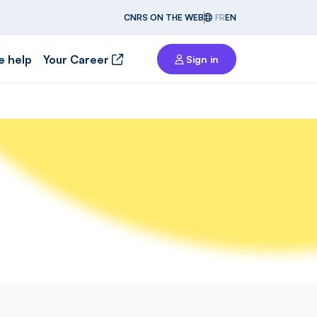
CNRS ON THE WEB
FR
EN
e help
Your Career
Sign in