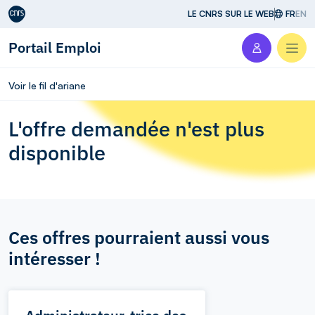
Aller au contenu
LE CNRS SUR LE WEB
FR
EN
Portail Emploi
Men
Voir le fil d'ariane
L'offre demandée n'est plus
disponible
Ces offres pourraient aussi vous
intéresser !