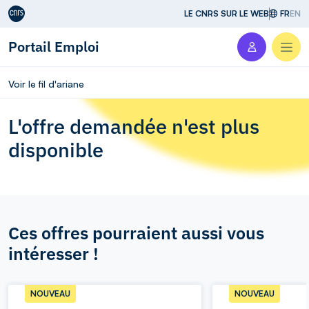
Aller au contenu
LE CNRS SUR LE WEB
FR
EN
Portail Emploi
Men
Voir le fil d'ariane
L'offre demandée n'est plus
disponible
Ces offres pourraient aussi vous
intéresser !
NOUVEAU
NOUVEAU