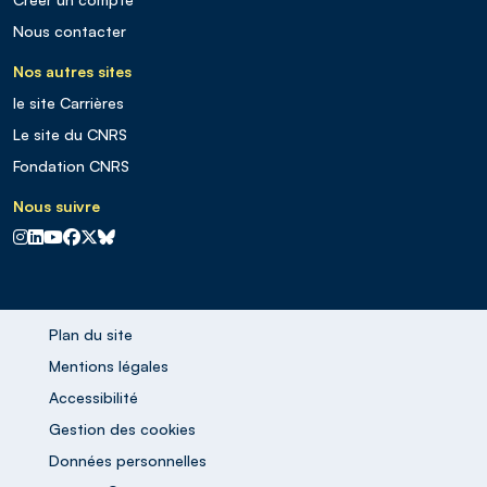
Nous contacter
Nos autres sites
le site Carrières
Le site du CNRS
Fondation CNRS
Nous suivre
CNRS sur Instagram
CNRS sur Linkedin
CNRS sur Youtube
CNRS sur Facebook
CNRS sur X
CNRS sur Blus sky
Plan du site
Mentions légales
Accessibilité
Gestion des cookies
Données personnelles