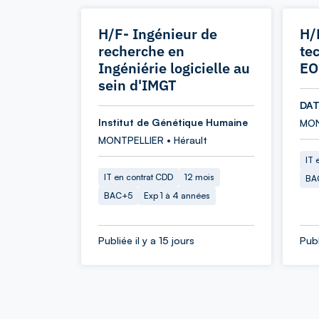
H/F- Ingénieur de
H/
recherche en
te
Ingéniérie logicielle au
EO
sein d'IMGT
DAT
Institut de Génétique Humaine
MON
MONTPELLIER • Hérault
IT 
IT en contrat CDD
12 mois
BA
BAC+5
Exp 1 à 4 années
Publiée il y a 15 jours
Publ