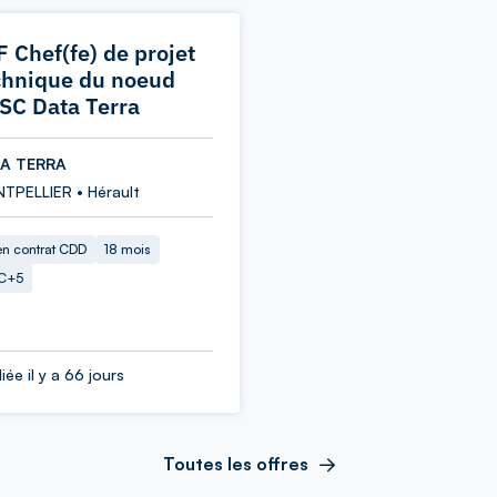
F Chef(fe) de projet
chnique du noeud
SC Data Terra
A TERRA
TPELLIER • Hérault
en contrat CDD
18 mois
C+5
iée il y a 66 jours
Toutes les offres