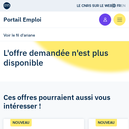
Aller au contenu
LE CNRS SUR LE WEB
FR
EN
Portail Emploi
Men
Voir le fil d'ariane
L'offre demandée n'est plus
disponible
Ces offres pourraient aussi vous
intéresser !
NOUVEAU
NOUVEAU