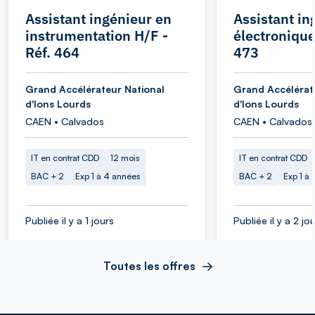
Assistant ingénieur en
Assistant in
instrumentation H/F -
électronique
Réf. 464
473
Grand Accélérateur National
Grand Accélérat
d'Ions Lourds
d'Ions Lourds
CAEN • Calvados
CAEN • Calvados
IT en contrat CDD
12 mois
IT en contrat CDD
BAC + 2
Exp 1 à 4 années
BAC + 2
Exp 1 à
Publiée il y a 1 jours
Publiée il y a 2 jo
Toutes les offres