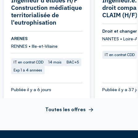
Ingénieur d'études H/F
Ingénieur.e.
Construction médiatique
droit compa
territorialisée de
CLAIM (H/F)
l'eutrophisation
Droit et changem
ARENES
NANTES • Loire-A
RENNES • Ille-et-Vilaine
IT en contrat CDD
IT en contrat CDD
14 mois
BAC+5
Exp 1 à 4 années
Publiée il y a 6 jours
Publiée il y a 37 j
Toutes les offres