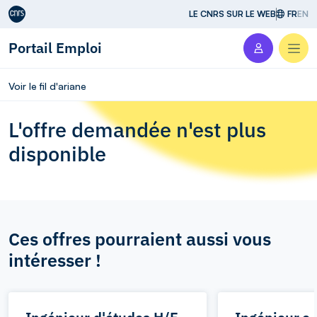
Aller au contenu
LE CNRS SUR LE WEB
FR
EN
Portail Emploi
Men
Voir le fil d'ariane
L'offre demandée n'est plus
disponible
Ces offres pourraient aussi vous
intéresser !