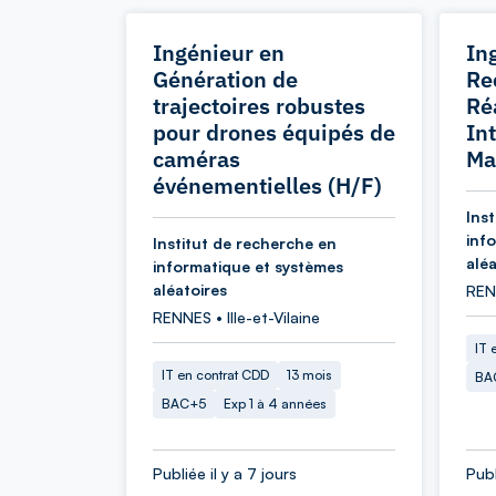
Ingénieur en
In
Génération de
Re
trajectoires robustes
Réa
pour drones équipés de
In
caméras
Ma
événementielles (H/F)
Ins
inf
Institut de recherche en
aléa
informatique et systèmes
aléatoires
RENN
RENNES • Ille-et-Vilaine
IT 
IT en contrat CDD
13 mois
BA
BAC+5
Exp 1 à 4 années
Publiée il y a 7 jours
Publ