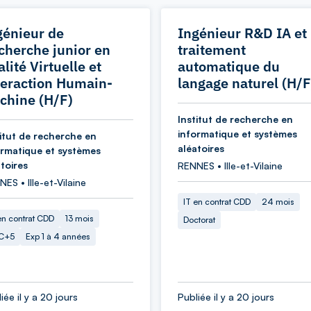
génieur de
Ingénieur R&D IA et
cherche junior en
traitement
lité Virtuelle et
automatique du
teraction Humain-
langage naturel (H/F
chine (H/F)
Institut de recherche en
informatique et systèmes
titut de recherche en
aléatoires
ormatique et systèmes
toires
RENNES • Ille-et-Vilaine
ES • Ille-et-Vilaine
IT en contrat CDD
24 mois
en contrat CDD
13 mois
Doctorat
C+5
Exp 1 à 4 années
iée il y a 20 jours
Publiée il y a 20 jours