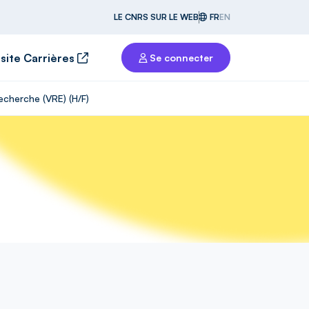
LE CNRS SUR LE WEB
FR
EN
 site Carrières
Se connecter
echerche (VRE) (H/F)