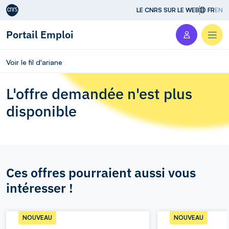
Aller au contenu
LE CNRS SUR LE WEB
FR
EN
Portail Emploi
Men
Voir le fil d'ariane
L'offre demandée n'est plus
disponible
Ces offres pourraient aussi vous
intéresser !
NOUVEAU
NOUVEAU