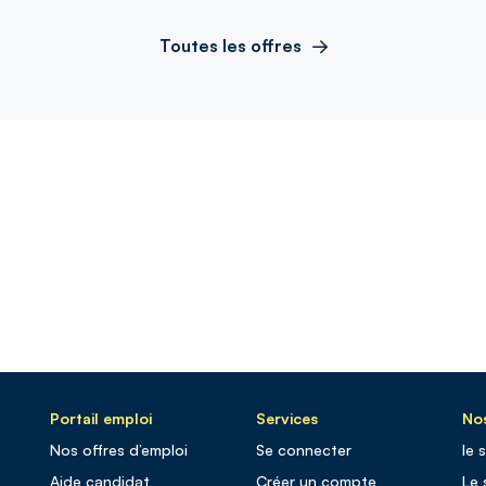
Toutes les offres
Portail emploi
Services
Nos
Nos offres d’emploi
Se connecter
le 
Aide candidat
Créer un compte
Le 