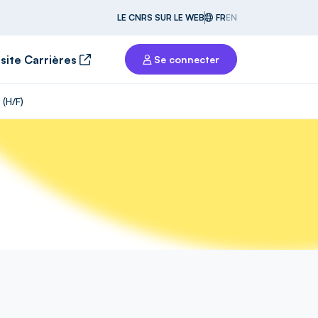
LE CNRS SUR LE WEB
FR
EN
 site Carrières
Se connecter
 (H/F)