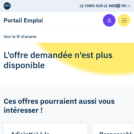
Aller au contenu
LE CNRS SUR LE WEB
FR
EN
Portail Emploi
Men
Voir le fil d'ariane
L'offre demandée n'est plus
disponible
Ces offres pourraient aussi vous
intéresser !