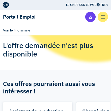
Aller au contenu
LE CNRS SUR LE WEB
FR
EN
Portail Emploi
Men
Voir le fil d'ariane
L'offre demandée n'est plus
disponible
Ces offres pourraient aussi vous
intéresser !