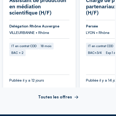
Assistant de production
Chargé de pr
en médiation
partenariau
scientifique (H/F)
(H/F)
Délégation Rhône Auvergne
Persée
VILLEURBANNE • Rhône
LYON • Rhône
IT en contrat CDD
18 mois
IT en contrat CDD
BAC + 2
BAC+3/4
Exp 1 
Publiée il y a 12 jours
Publiée il y a 14 j
Toutes les offres