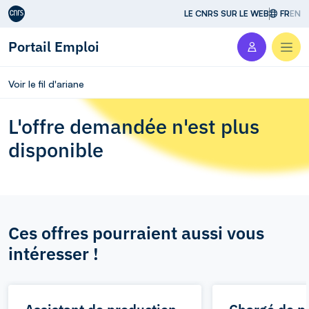
Aller au contenu
LE CNRS SUR LE WEB
FR
EN
Portail Emploi
Men
Voir le fil d'ariane
L'offre demandée n'est plus
disponible
Ces offres pourraient aussi vous
intéresser !