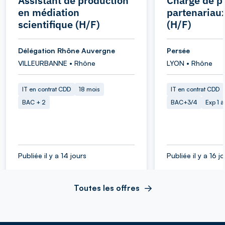
Assistant de production
Chargé de pr
en médiation
partenariau
scientifique (H/F)
(H/F)
Délégation Rhône Auvergne
Persée
VILLEURBANNE • Rhône
LYON • Rhône
IT en contrat CDD
18 mois
IT en contrat CDD
BAC + 2
BAC+3/4
Exp 1 
Publiée il y a 14 jours
Publiée il y a 16 j
Toutes les offres