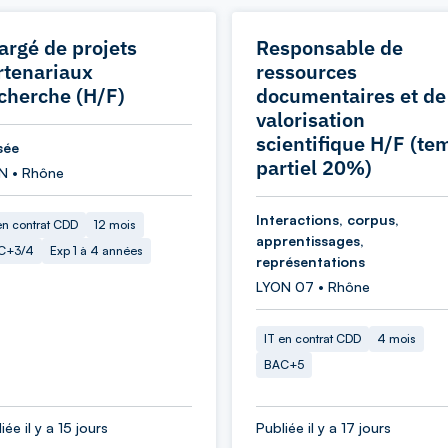
argé de projets
Responsable de
rtenariaux
ressources
cherche (H/F)
documentaires et de
valorisation
scientifique H/F (te
sée
partiel 20%)
N • Rhône
Interactions, corpus,
en contrat CDD
12 mois
apprentissages,
C+3/4
Exp 1 à 4 années
représentations
LYON 07 • Rhône
IT en contrat CDD
4 mois
BAC+5
iée il y a 15 jours
Publiée il y a 17 jours