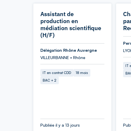
Assistant de
Ch
production en
pa
médiation scientifique
Re
(H/F)
Per
Délégation Rhône Auvergne
LYO
VILLEURBANNE • Rhône
IT 
IT en contrat CDD
18 mois
BA
BAC + 2
Publiée il y a 13 jours
Publ