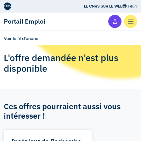
Aller au contenu
LE CNRS SUR LE WEB
FR
EN
Portail Emploi
Men
Voir le fil d'ariane
L'offre demandée n'est plus
disponible
Ces offres pourraient aussi vous
intéresser !